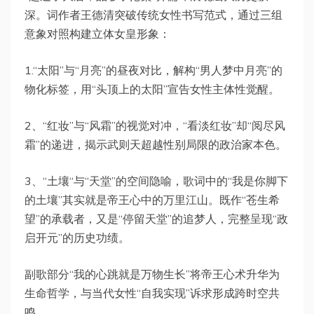
深。词作者王德清突破传统女性书写范式，通过三组
意象对照构建立体女皇形象：
1.“太阳”与“月亮”的昼夜对比，解构“男人梦中月亮”的
物化标签，用“头顶上的太阳”宣告女性主体性觉醒。
2、“红妆”与“风霜”的视觉对冲，“看淡红妆”却“阅尽风
霜”的递进，揭示武则天超越性别局限的政治家本色。
3、“土壤“与“天堂”的空间隐喻，歌词中的“我是你脚下
的土壤”其实就是帝王心中的万里江山。既作“苍生希
望”的承载者，又是“停留天堂”的追梦人，完整呈现“政
启开元”的历史功绩。
副歌部分“我的心跳就是万物生长”将帝王心术升华为
生命哲学，与当代女性“自我实现”诉求形成跨时空共
鸣。