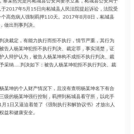
”，黎某然先是向柘城县公安局要求立案，柘城县公安局于
又于2017年5月15日向柘城县人民法院提起诉讼，法院受
一个高危病人强制羁押110天。2017年8月8日，柘城县
，做出刑事判决。
判决裁定，有能力执行而拒不执行，情节严重，其行为
被告人杨某坤犯拒不执行判决、裁定罪，事实清楚，证
护人辩护认为，被告人杨某坤构不成拒不执行判决、裁
予采纳……判决如下：被告人杨某坤犯拒不执行判决、裁
杨某坤的个人财产情况下，且没有查明杨某坤名下有合
三级的杨某坤强行控制，羁押到柘城县看守所，以此手
11月1日又逼迫着签了《强制执行和解协议书》才放出人
权益和健康安全。