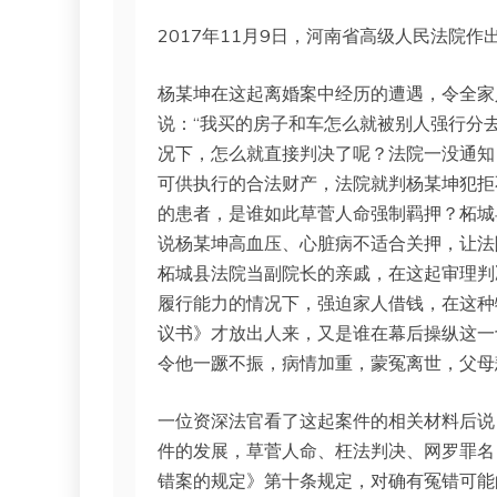
2017年11月9日，河南省高级人民法院作
杨某坤在这起离婚案中经历的遭遇，令全家
说：“我买的房子和车怎么就被别人强行分
况下，怎么就直接判决了呢？法院一没通知
可供执行的合法财产，法院就判杨某坤犯拒
的患者，是谁如此草菅人命强制羁押？柘城
说杨某坤高血压、心脏病不适合关押，让法
柘城县法院当副院长的亲戚，在这起审理判
履行能力的情况下，强迫家人借钱，在这种
议书》才放出人来，又是谁在幕后操纵这一
令他一蹶不振，病情加重，蒙冤离世，父母
一位资深法官看了这起案件的相关材料后说：
件的发展，草菅人命、枉法判决、网罗罪名
错案的规定》第十条规定，对确有冤错可能