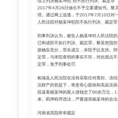
综上判决杨某坤犯“拒不执行判决、裁定罪
2017年4月26日做出不予立案通知书。黎
理。通过网上追逃，于2017年7月10日对
人民法院对杨某坤犯拒不执行判决、裁定罪
刑事判决认为，被告人杨某坤对人民法院的
已构成拒不执行判决、裁定罪。黎某然指控
据确实充分，罪名成立，本院予以支持。辩
定罪，与本院查明的事实不符，对此观点不
定罪，免予刑事处罚
柘城县人民法院在没有采取任何查封、冻结
法财产的前提下，将患有心脏病和高血压病
段逼着杨某坤的家人借钱交了80余万元，
来。羁押程序违法，严重侵害杨某坤的合法
河南省高院终审裁定