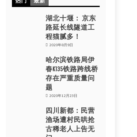
热门
最新
湖北十堰： 京东
路延长线隧道工
程猫腻多！
2020年8月9日
哈尔滨铁路局伊
春K135铁路跨线桥
存在严重质量问
题
2020年12月23日
四川新都：民营
渔场遭村民哄抢
古稀老人上告无