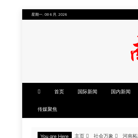
跳
星期一, 08 6 月, 2026
至
内
容
南方法治网
首页
国际新闻
国内新闻
传媒聚焦
主页
社会万象
河南柘
You are Here