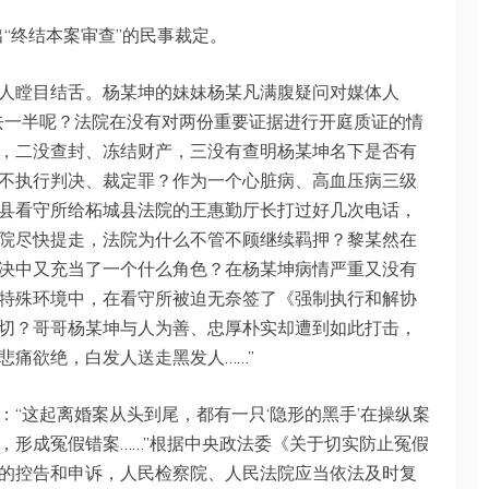
出“终结本案审查”的民事裁定。
人瞠目结舌。杨某坤的妹妹杨某凡满腹疑问对媒体人
去一半呢？法院在没有对两份重要证据进行开庭质证的情
，二没查封、冻结财产，三没有查明杨某坤名下是否有
不执行判决、裁定罪？作为一个心脏病、高血压病三级
县看守所给柘城县法院的王惠勤厅长打过好几次电话，
院尽快提走，法院为什么不管不顾继续羁押？黎某然在
决中又充当了一个什么角色？在杨某坤病情严重又没有
特殊环境中，在看守所被迫无奈签了《强制执行和解协
切？哥哥杨某坤与人为善、忠厚朴实却遭到如此打击，
悲痛欲绝，白发人送走黑发人……”
“这起离婚案从头到尾，都有一只‘隐形的黑手’在操纵案
，形成冤假错案……”根据中央政法委《关于切实防止冤假
的控告和申诉，人民检察院、人民法院应当依法及时复