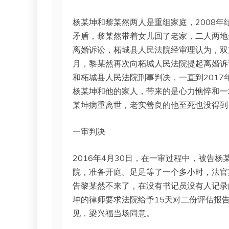
杨某坤和黎某然两人是重组家庭，2008年
矛盾，黎某然带着女儿回了老家，二人两地分
离婚诉讼，柘城县人民法院经审理认为，双
月，黎某然再次向柘城人民法院提起离婚诉
和柘城县人民法院刑事判决，一直到2017
杨某坤和他的家人，带来的是心力憔悴和一堆
某坤病重离世，老实善良的他至死也没得到
一审判决
2016年4月30日，在一审过程中，被告
院，准备开庭。足足等了一个多小时，法官
告黎某然不来了，在没有书记员没有人记录
坤的律师要求法院给予15天对二份评估报
见，梁兴福当场同意。