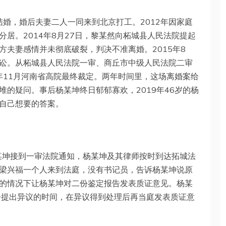
结婚，婚后夫妻二人一同来到北京打工。2012年因家庭
居。2014年8月27日，黎某然向柘城县人民法院提起
方夫妻感情并未彻底破裂，判决不准离婚。2015年8
讼。从柘城县人民法院一审、商丘市中级人民法院二审
年11月河南省高院最终裁定。两年时间里，这场离婚案给
的疑问。事后杨某坤终日郁郁寡欢，2019年46岁的杨
自己想要的答案。
杨某坤接到一审法院通知，杨某坤及其律师按时到达拓城法
梁兴福一个人来到法庭，没有书记员，告诉杨某坤说原
的情况下让杨某坤对二份鉴定报告发表质证意见。杨某
告提出异议的时间，在异议得到处理后再当庭发表质证意