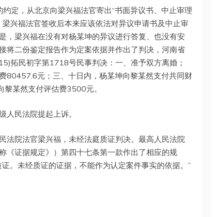
兴福的约定，从北京向梁兴福法官寄出“书面异议书、中止审理
收。梁兴福法官签收后本来应该依法对异议申请书及中止审
是，梁兴福在没有对杨某坤的异议进行答复、也没有安
接将二份鉴定报告作为定案依据并作出了判决，河南省
015)拓民初字第1718号民事判决：一、准予双方离婚；
80457.6元；三、十日内，杨某坤向黎某然支付共同财
向黎某然支付评估费3500元。
级人民法院提起上诉。
民法院法官梁兴福，未经法庭质证判决。最高人民法院
称《证据规定》）第四十七条第一款作出了相应的规
质证。未经质证的证据，不能作为认定案件事实的依据。”