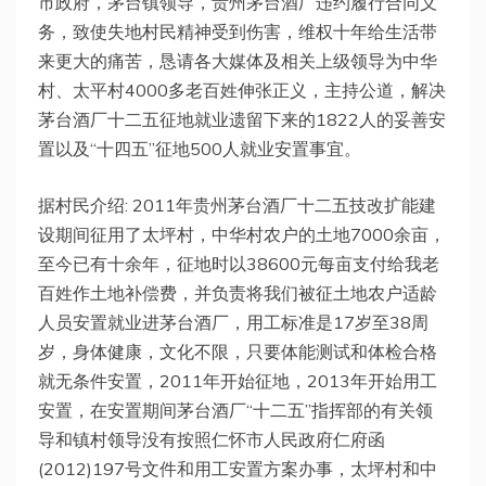
市政府，茅台镇领导，贵州茅台酒厂违约履行合同义
务，致使失地村民精神受到伤害，维权十年给生活带
来更大的痛苦，恳请各大媒体及相关上级领导为中华
村、太平村4000多老百姓伸张正义，主持公道，解决
茅台酒厂十二五征地就业遗留下来的1822人的妥善安
置以及“十四五”征地500人就业安置事宜。
据村民介绍: 2011年贵州茅台酒厂十二五技改扩能建
设期间征用了太坪村，中华村农户的土地7000余亩，
至今已有十余年，征地时以38600元每亩支付给我老
百姓作土地补偿费，并负责将我们被征土地农户适龄
人员安置就业进茅台酒厂，用工标准是17岁至38周
岁，身体健康，文化不限，只要体能测试和体检合格
就无条件安置，2011年开始征地，2013年开始用工
安置，在安置期间茅台酒厂“十二五”指挥部的有关领
导和镇村领导没有按照仁怀市人民政府仁府函
(2012)197号文件和用工安置方案办事，太坪村和中