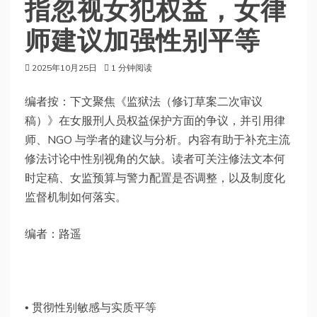
指忽视女犯权益，女律
师建议加强性别平等
2025年10月25日
1 分钟阅读
编者按：下文聚焦《监狱法（修订草案二次审议
稿）》在女服刑人员权益保护方面的争议，并引用律
师、NGO 与学者的建议与分析。内容有助于补充主流
修法讨论中性别视角的欠缺。读者可关注修法文本何
时定稿、女监预算与警力配置是否调整，以及制度化
监督机制如何落实。
编者：路遥
• 贯彻性别敏感与实质平等