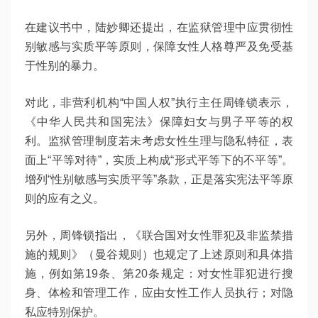
在建议书中，陆妙卿还提出，在监狱管理中应贯彻性
别敏感与实质平等原则，保障女性人格尊严及免受基
于性别的暴力。
对此，非营利机构“中国人权”执行主任周锋锁表示，
《中华人民共和国宪法》保障妇女与男子平等的权
利。监狱管理制度若未考虑女性生理与隐私特征，表
面上“平等对待”，实质上构成“形式平等下的不平等”。
增列“性别敏感与实质平等”条款，正是落实宪法平等原
则的应有之义。
另外，周锋锁指出，《联合国对女性罪犯及非监禁措
施的规则》（曼谷规则）也规定了上述原则和具体措
施，例如第19条、第20条规定：对女性罪犯进行搜
身、体检和管理工作，应由女性工作人员执行；对隐
私应特别保护。