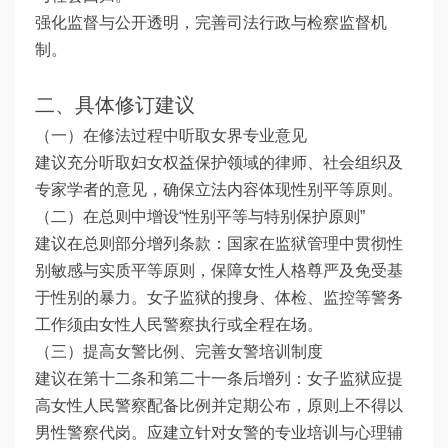
强化监督与公开透明，完善司法行政与检察监督机
制。
二、具体修订建议
（一）在修法过程中听取女界专业意见
建议充分听取妇女权益保护领域的律师、社会组织及
专家学者的意见，确保立法内容体现性别平等原则。
（二）在总则中增设“性别平等与特别保护原则”
建议在总则部分增列条款：国家在监狱管理中贯彻性
别敏感与实质平等原则，保障女性人格尊严及免受基
于性别的暴力。女子监狱的搜身、体检、监控等警务
工作须由女性人民警察执行或全程在场。
（三）提高女警比例、完善女警培训制度
建议在第十二条和第二十一条后增列：女子监狱应提
高女性人民警察配备比例并定期公布，原则上不得以
男性警察代岗。应建立针对女警的专业培训与心理辅