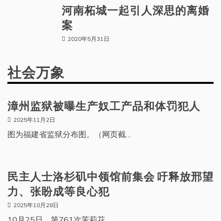
河南柘城一起引人深思的离婚
案
2020年5月31日
社会万象
漳州监狱被曝生产奴工产品和体罚犯人
2025年11月2日
图为福建省监狱分布图。（网页截…
民主人士洛杉矶中领馆前集会 吁释放邢望
力、张盼成等良心犯
2025年10月28日
10月25日，第761次茉莉花…