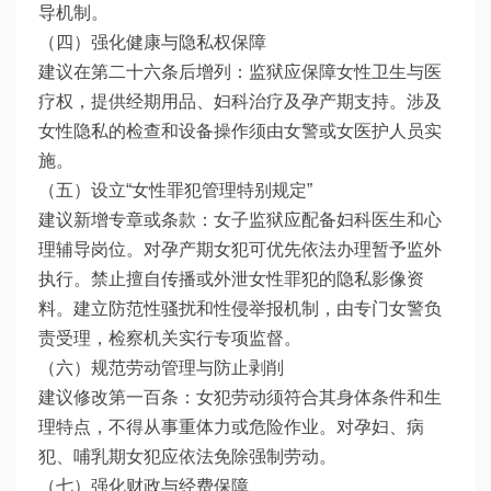
导机制。
（四）强化健康与隐私权保障
建议在第二十六条后增列：监狱应保障女性卫生与医
疗权，提供经期用品、妇科治疗及孕产期支持。涉及
女性隐私的检查和设备操作须由女警或女医护人员实
施。
（五）设立“女性罪犯管理特别规定”
建议新增专章或条款：女子监狱应配备妇科医生和心
理辅导岗位。对孕产期女犯可优先依法办理暂予监外
执行。禁止擅自传播或外泄女性罪犯的隐私影像资
料。建立防范性骚扰和性侵举报机制，由专门女警负
责受理，检察机关实行专项监督。
（六）规范劳动管理与防止剥削
建议修改第一百条：女犯劳动须符合其身体条件和生
理特点，不得从事重体力或危险作业。对孕妇、病
犯、哺乳期女犯应依法免除强制劳动。
（七）强化财政与经费保障