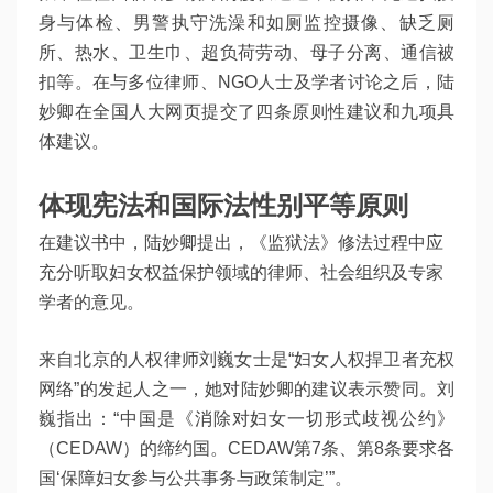
身与体检、男警执守洗澡和如厕监控摄像、缺乏厕
所、热水、卫生巾、超负荷劳动、母子分离、通信被
扣等。在与多位律师、NGO人士及学者讨论之后，陆
妙卿在全国人大网页提交了四条原则性建议和九项具
体建议。
体现宪法和国际法性别平等原则
在建议书中，陆妙卿提出，《监狱法》修法过程中应
充分听取妇女权益保护领域的律师、社会组织及专家
学者的意见。
来自北京的人权律师刘巍女士是“妇女人权捍卫者充权
网络”的发起人之一，她对陆妙卿的建议表示赞同。刘
巍指出：“中国是《消除对妇女一切形式歧视公约》
（CEDAW）的缔约国。CEDAW第7条、第8条要求各
国‘保障妇女参与公共事务与政策制定’”。