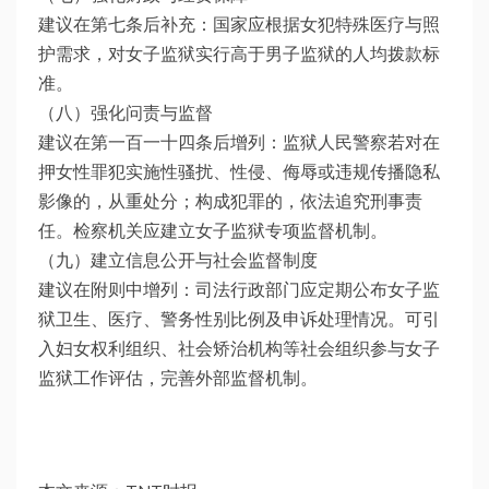
建议在第七条后补充：国家应根据女犯特殊医疗与照
护需求，对女子监狱实行高于男子监狱的人均拨款标
准。
（八）强化问责与监督
建议在第一百一十四条后增列：监狱人民警察若对在
押女性罪犯实施性骚扰、性侵、侮辱或违规传播隐私
影像的，从重处分；构成犯罪的，依法追究刑事责
任。检察机关应建立女子监狱专项监督机制。
（九）建立信息公开与社会监督制度
建议在附则中增列：司法行政部门应定期公布女子监
狱卫生、医疗、警务性别比例及申诉处理情况。可引
入妇女权利组织、社会矫治机构等社会组织参与女子
监狱工作评估，完善外部监督机制。