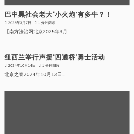
巴中黑社会老大“小火炮”有多牛？！
2025年3月7日
1 分钟阅读
【南方法治网北京2025年3月…
纽西兰举行声援“四通桥”勇士活动
2024年10月14日
1 分钟阅读
北京之春2024年10月13日…