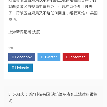
既然黄陂区自规局找不到我的土地原始档案资料，我
就向黄陂区自规局申请补办，可现在两个多月过去
了，黄陂区自规局又不给任何回复，维权真难！”吴国
华说。
上游新闻记者 沈度
分享
Facebook
Twitter
Pinterest
Linkedin
文
朱征夫： 给“科技兴国”决策滥权者套上法律的紧箍
咒
章