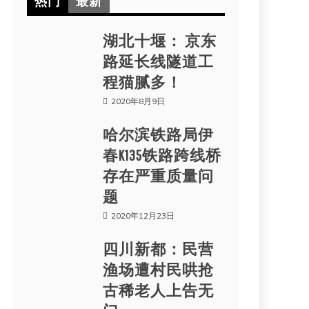
热门
最新
湖北十堰： 京东
路延长线隧道工
程猫腻多！
2020年8月9日
哈尔滨铁路局伊
春K135铁路跨线桥
存在严重质量问
题
2020年12月23日
四川新都：民营
渔场遭村民哄抢
古稀老人上告无