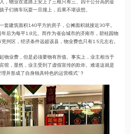
入，物业在道路上安上了三根只有三、四十公分高的金
孩子们骑车玩耍一旦撞上，后果不堪设想。
一套建筑面积140平方的房子，公摊面积就接近30平。
两年后为每平1.8元。而作为省会城市的济南市，碧桂园物
市兖州区，经济条件远超该县，物业费也只有1.5元左右。
起物业费，但是必须要物有所值。事实上，业主相当于
宾馆，显然，业主受到了虚假宣传的欺诈。难道这就是
管理并形成了自身独具特色的运营模式”？