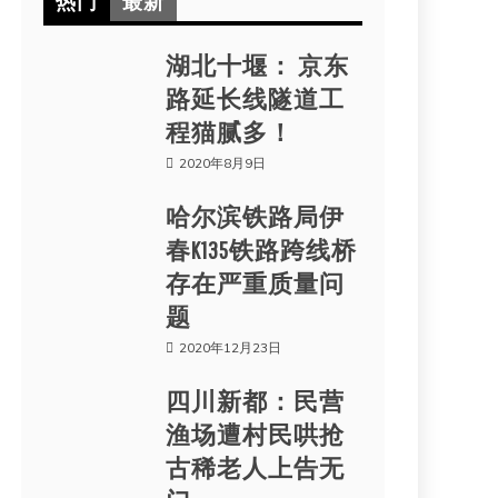
热门
最新
湖北十堰： 京东
路延长线隧道工
程猫腻多！
2020年8月9日
哈尔滨铁路局伊
春K135铁路跨线桥
存在严重质量问
题
2020年12月23日
四川新都：民营
渔场遭村民哄抢
古稀老人上告无