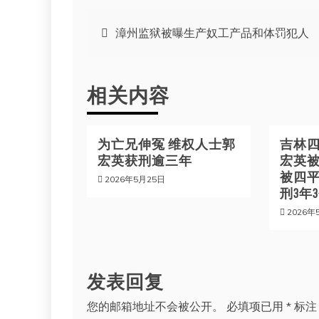
文
漳州监狱被曝生产奴工产品和体罚犯人
章
相关内容
导
航
为亡兄伸冤 维权人士郭
吉林
宏英获刑逾三年
宏英被
被四
2026年5月25日
刑3年
2026年
发表回复
您的邮箱地址不会被公开。
必填项已用
*
标注