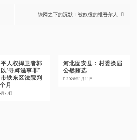
铁网之下的沉默：被奴役的维吾尔人
四平人权捍卫者郭
河北固安县：村委换届
以“寻衅滋事罪”
公然贿选
平市铁东区法院判
2026年1月11日
3个月
5月23日