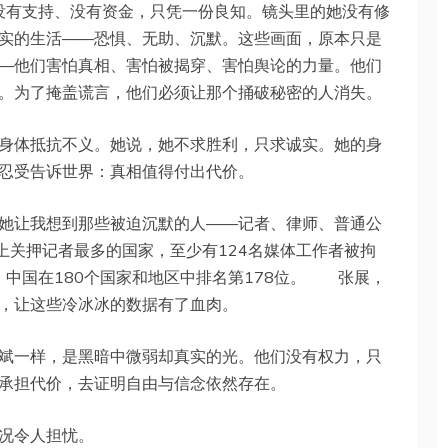
，没有支持、没有资金，只凭一份良知。镜头里的她没有修
实的生活——恐惧、无助、沉默。这些画面，原本只是
—他们害怕真相、害怕被揭穿、害怕舆论的力量。他们
。为了掩盖谎言，他们必须让那个捅破秘密的人消失。
身体抵抗不义。她说，她不求胜利，只求诚实。她的身
忍受告诉世界：真相值得付出代价。
她让我想到那些被迫沉默的人——记者、律师、普通公
上关押记者最多的国家，至少有124名媒体工作者被拘
，中国在180个国家和地区中排名第178位。 张展，
，让这些冷冰冰的数据有了血肉。
斌一样，是黑暗中微弱却真实的光。他们没有权力，只
承担代价，去证明自由与信念依然存在。
况令人担忧。