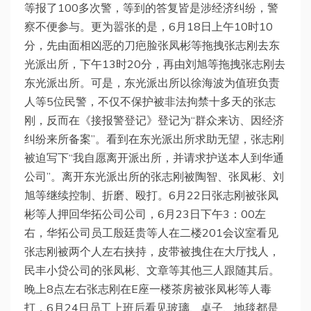
等报了100多次警，等到的答复皆是涉经济纠纷，警
察不便参与。更为嚣张的是，6月18日上午10时10
分，先由面相凶恶的刀疤脸张凤彬等拖拽张志刚去东
光派出所，下午13时20分，再由刘旭等拖拽张志刚去
东光派出所。可是，东光派出所以徐海波为值班负责
人等5位民警，不仅不保护被非法拘禁十多天的张志
刚，反而在《接报警登记》登记为“群众来访、因经济
纠纷来所备案”。看到在东光派出所求助无望，张志刚
被迫写下“我自愿离开派出所，并请求护送本人到华通
公司”。离开东光派出所的张志刚被陶智、张凤彬、刘
旭等继续控制、折磨、殴打。6月22日张志刚被张凤
彬等人押回华拓公司公司，6月23日下午3：00左
右，华拓公司员工殷廷贵等人在二楼201会议室看见
张志刚被两个人左右挟持，皮带被拽住在大厅找人，
民丰小贷公司的张凤彬、文章等其他三人跟随其后。
晚上8点左右张志刚在E座一楼茶房被张凤彬等人毒
打，6月24日员工上班后看见玻璃、桌子、地毯都是