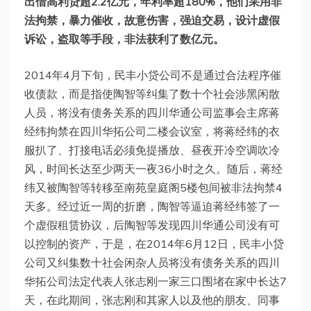
出借高利贷超2.2亿元，年利率超180%，他们采用非
法拘禁，暴力催收，故意伤害，强迫交易，设计虚假
诉讼，盗取等手段，非法获利了数亿元。
2014年4月下旬，民丰小贷公司不是通过合法程序催
收债款，而是指使陶智等纠集了数十个社会涉黑闲散
人员，将没有债务关系的四川华通公司监事会主席蒋
经纬拘禁在四川华拓公司二楼会议室，将蒋经纬的衣
服扒了、打接电话必须免提播放、昼夜开冷空调吹冷
风，时间长达至少两天一夜36小时之久。随后，蒋经
纬又被陶智等转移至南苑皇庭阁5楼包间被非法拘禁4
天多。经过近一周的折磨，陶智等逼迫蒋经纬签了一
个虚假租赁协议，后陶智等发现四川华通公司没有可
以控制的资产，于是，在2014年6月12日，民丰小贷
公司又纠集数十社会闲杂人员将没有债务关系的四川
华拓公司法定代表人张志刚一家三口围堵在家中长达7
天，在此期间，张志刚和其家人以及他的朋友、同事