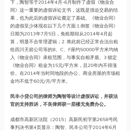
下，陶智等于2014年4月-6月制作了虚假《物业合
同》这一重要的虚假诉讼文书，这既是强迫交易的结
果，也为此后的虚假诉讼奠定了基础。《物业合同》
的虚假至少体现在以下几个方面:1.倒签《物业合同》
日期为2013年7月5日，免租期却从2014年4月起
算，明显不合常理逻辑；2. 将此前已经正常合法出租
给四川天箭公司等的B、C、F座约50000平方米均纳
入《物业合同》承租范围，与事实自相矛盾。3.锁定
《物业合同》租金为15元/平方米，且20年内不得涨
价。在2014年当时同地段的办公、商业房屋的市场租
金均不低于60元/月/平方米。
民丰小贷公司的律师为陶智等设计虚假诉讼，并获法
官的支持胜诉，不良律师获一层楼无免费办公。
成都市高新区法院（2015）高新民初字第2658号民
事判决书第4页显示：陶智、民丰公司于2014年6月