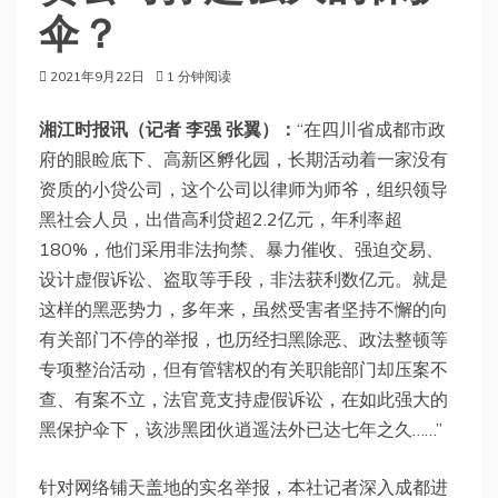
伞？
2021年9月22日
1 分钟阅读
湘江时报讯（记者 李强 张翼）：
“在四川省成都市政
府的眼睑底下、高新区孵化园，长期活动着一家没有
资质的小贷公司，这个公司以律师为师爷，组织领导
黑社会人员，出借高利贷超2.2亿元，年利率超
180%，他们采用非法拘禁、暴力催收、强迫交易、
设计虚假诉讼、盗取等手段，非法获利数亿元。就是
这样的黑恶势力，多年来，虽然受害者坚持不懈的向
有关部门不停的举报，也历经扫黑除恶、政法整顿等
专项整治活动，但有管辖权的有关职能部门却压案不
查、有案不立，法官竟支持虚假诉讼，在如此强大的
黑保护伞下，该涉黑团伙逍遥法外已达七年之久……”
针对网络铺天盖地的实名举报，本社记者深入成都进