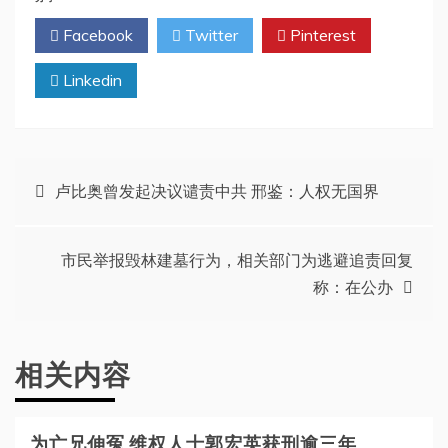
Facebook
Twitter
Pinterest
Linkedin
文
卢比奥曾发起决议谴责中共 邢鉴：人权无国界
章
市民举报毁林建墓行为，相关部门为逃避追责回复
导
称：在公办
航
相关内容
为亡兄伸冤 维权人士郭宏英获刑逾三年