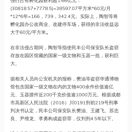
强行占有孵化园获利超1.66亿元：
(30818.57+7778.5)=38597.07平方米*60元/月
*12*6年=166，739，342.4元。实际上，陶智等将
孵化园办公改商业、改建停车场，获得的非法收益远
大于60元/平方米
。
在非法侵占期间，陶智等指使民丰公司保安队长盗窃
存放在园区馆藏的国家一级文物和玉器一批，获利巨
大。
据相关人员向公安机关的报称，樊油等盗窃华通博物
馆包含国家一级文物在内的文物400余件价值逾亿
元、玉器摆件近200千克价值逾1000万元。根据成都
市高新区人民法院（2016）川0191刑初219号刑事
判决书认定，民丰公司保安队长樊油、王建飞、苏忠
良、尹维龙、李勇构成盗窃罪，仅判刑4.5年以下。