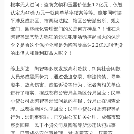
根本无人过问；盗窃文物和玉器价值超1.2亿元，仅被
认定为40余万元一就简单草率结案等等。能够同时摆
平涉及成都区、市两级法院、辖区公安派出所、规划
部门、园林绿化管理部门的又是何方神圣？！谁在为
陶智等黑恶势力猖狂的违法犯罪活动撑起强大的保护
伞？是否这个保护伞就是为陶智等高达2.2亿民间借贷
的出借人和暴利获益人呢？！
综上所述，陶智等多次发放高利贷款，纠集社会闲散
人员形成黑恶势力，通过强迫交易、非法拘禁、寻衅
滋事、故意伤害、虚假诉讼等行为，记者向相关单位
进行了核实。据成都市公安局高新区分局回应：民丰
小贷公司及陶智等涉黑问题的举报，分局正在调查处
理。成都高新区法院回应：民丰小贷公司及陶智等的
行为，涉刑事犯罪，已交由公安机关处理。成都市监
察委回应：民丰小贷公司及陶智等所涉违法犯罪事
宜，已责成公安侦察处理，对“有案不立、压案不