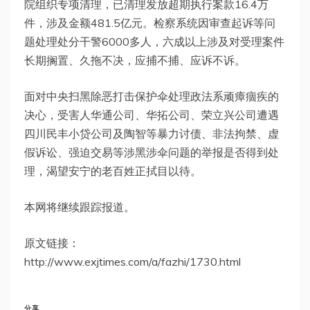
院组织专项清理，已清理发放超期执行案款16.4万
件，涉及金额481.5亿元。检察系统因审查起诉等问
题处理处分干警6000多人，六成以上涉及对受理案件
长期搁置、久拖不决，应捕不捕、应诉不诉。
面对中央扫黑除恶打击保护伞处理政法系顽瘴痼疾的
决心，受害人华通公司、华拓公司、荣立兴公司遭遇
四川民丰小贷公司及陶智等暴力讨债、非法拘禁、虚
假诉讼、强迫交易等涉黑涉伞问题的举报是否得到处
理，渴望安宁的老百姓正拭目以待。
本网将继续跟踪报道。
原文链接：
http://www.exjtimes.com/a/fazhi/1730.html
分享