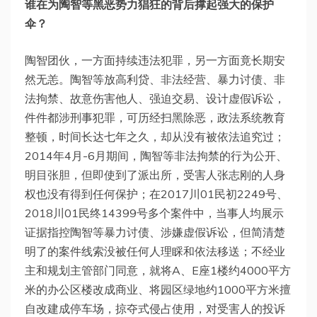
谁在为陶智等黑恶势力猖狂的背后撑起强大的保护
伞？
陶智团伙，一方面持续违法犯罪，另一方面竟长期安
然无恙。陶智等放高利贷、非法经营、暴力讨债、非
法拘禁、故意伤害他人、强迫交易、设计虚假诉讼，
件件都涉刑事犯罪，可历经扫黑除恶，政法系统教育
整顿，时间长达七年之久，却从没有被依法追究过；
2014年4月-6月期间，陶智等非法拘禁的行为公开、
明目张胆，但即使到了派出所，受害人张志刚的人身
权也没有得到任何保护；在2017川01民初2249号、
2018川01民终14399号多个案件中，当事人均展示
证据指控陶智等暴力讨债、涉嫌虚假诉讼，但简清楚
明了的案件线索没被任何人理睬和依法移送；不经业
主和规划主管部门同意，就将A、E座1楼约4000平方
米的办公区楼改成商业、将园区绿地约1000平方米擅
自改建成停车场，掠夺式侵占使用，对受害人的投诉