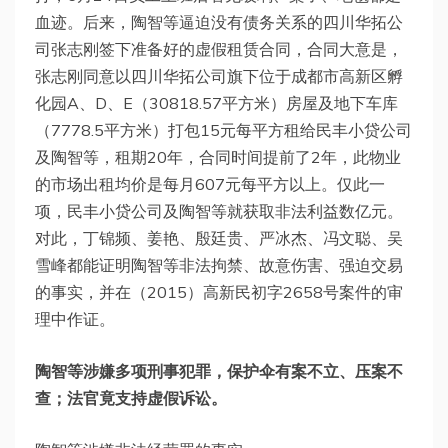
血迹。后来，陶智等逼迫没有债务关系的四川华拓公
司张志刚签下准备好的虚假租赁合同，合同大意是，
张志刚同意以四川华拓公司旗下位于成都市高新区孵
化园A、D、E（30818.57平方米）房屋及地下车库
（7778.5平方米）打包15元每平方租给民丰小贷公司
及陶智等，租期20年，合同时间提前了2年，此物业
的市场出租均价是每月607元每平方以上。仅此一
项，民丰小贷公司及陶智等就获取非法利益数亿元。
对此，丁锦频、姜艳、殷廷贵、严冰杰、冯文聪、吴
雪峰都能证明陶智等非法拘禁、故意伤害、强迫交易
的事实，并在（2015）高新民初字2658号案件的审
理中作证。
陶智等涉嫌多项刑事犯罪，
保护伞
有案不立、压案不
查；法官竟支持虚假诉讼。