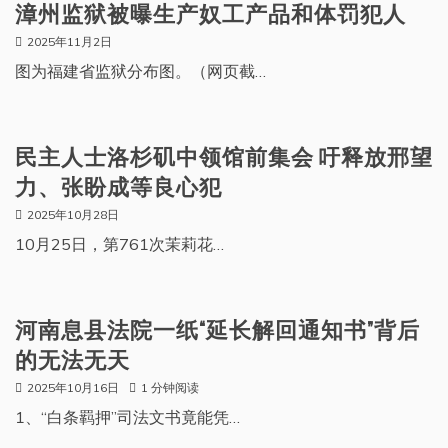
漳州监狱被曝生产奴工产品和体罚犯人
2025年11月2日
图为福建省监狱分布图。（网页截…
民主人士洛杉矶中领馆前集会 吁释放邢望
力、张盼成等良心犯
2025年10月28日
10月25日，第761次茉莉花…
河南息县法院一纸“延长解回通知书”背后
的无法无天
2025年10月16日
1 分钟阅读
1、“白条羁押”司法文书竟能凭…