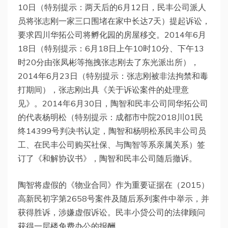
10日（特别提示：两天后的6月12日，民丰公司派人
员将张志刚一家三口围堵在家中长达7天）提起诉讼，
要求四川华拓公司将孵化园的房屋移交。2014年6月
18日（特别提示：6月18日上午10时10分、下午13
时20分由张凤彬等拖拽张志刚去了东光派出所），
2014年6月23日（特别提示：张志刚被非法拘禁和毒
打期间），张志刚出具《关于诉讼案件的处理意
见》。2014年6月30日，陶智和民丰公司同华拓公司
的代表杨明松（特别提示：成都市中院2018川01民
终14399号判决书认定，陶智和杨明松系民丰公司员
工、在民丰公司购买社保、与陶智等系亲属关系）签
订了《和解协议书》，陶智和民丰公司随后撤诉。
陶智将虚假的《物业合同》作为重要证据在（2015）
高新民初字第2658号案件及随后系列案件中举示，并
获得胜诉，涉嫌虚假诉讼。民丰小贷公司的法律顾问
获得一层楼免费办公的报酬。