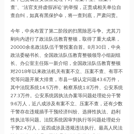
查”、“法官支持虚假诉讼”的举报，正责成相关单位自
查自纠，如真有黑保护伞，将一查到底，严肃问责。
今年，中央布置了第二阶段的扫黑除恶斗争。尤其刀
剜向内进行了政法队伍教育整顿，取得了重大成果，
20000余名政法队伍干警投案自首。8月30日，中央
政法委秘书长、全国政法队伍教育整顿领导小组副组
长、办公室主任陈一新介绍，全国政法队伍教育整顿
对2018年以来政法机关有案不立、压案不查、有罪不
究等问题开展大排查，市县一级认定问题43.6万件，
其中法院系统14.5万件、检察系统1.8万件、公安系统
27.3万件。公安系统因执法办案等问题处理处分干警
9.6万人，近八成涉及有案不立、压案不查，还有少数
干警存在违规插手干预经济纠纷、选择性执法、趋利
性执法等问题。法院系统因审判执行等问题处理处分
干警2.4万人，近四成涉及违规违法执行。最高人民法